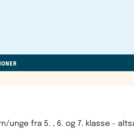
IONER
rn/unge fra 5. , 6. og 7. klasse - alt